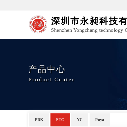
深圳市永昶科技
Shenzhen Yongchang technology C
产品中心
Product Center
PDK
FTC
YC
Puya