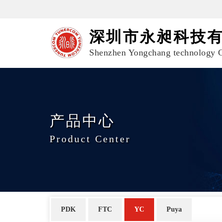
深圳市永昶科技
Shenzhen Yongchang technology C
产品中心
Product Center
PDK
FTC
YC
Puya