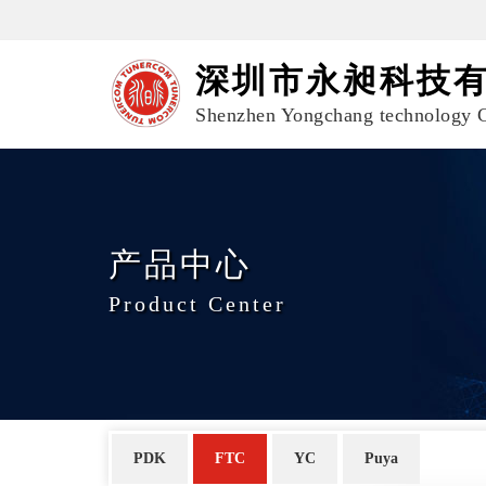
深圳市永昶科技
Shenzhen Yongchang technology C
产品中心
Product Center
PDK
FTC
YC
Puya