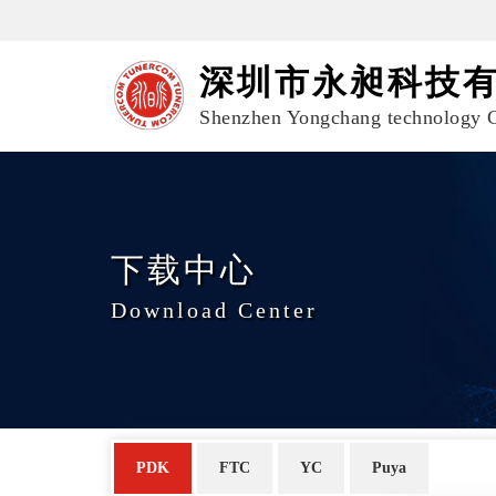
深圳市永昶科技
Shenzhen Yongchang technology C
下载中心
Download Center
PDK
FTC
YC
Puya