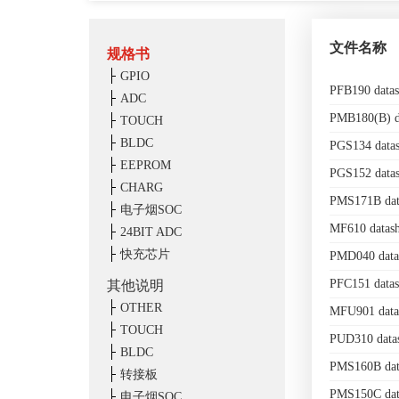
文件名称
规格书
GPIO
PFB190 data
ADC
PMB180(B) d
TOUCH
BLDC
PGS134 data
EEPROM
PGS152 data
CHARG
PMS171B dat
电子烟SOC
MF610 datas
24BIT ADC
快充芯片
PMD040 data
PFC151 data
其他说明
OTHER
MFU901 data
TOUCH
PUD310 data
BLDC
PMS160B dat
转接板
PMS150C dat
电子烟SOC