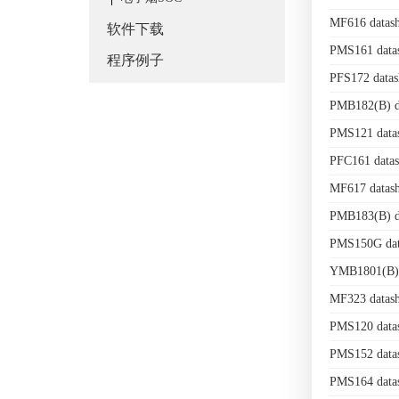
MF616 datas
软件下载
PMS161 data
程序例子
PFS172 data
PMB182(B) d
PMS121 data
PFC161 data
MF617 datas
PMB183(B) d
PMS150G dat
YMB1801(B) 
MF323 datas
PMS120 data
PMS152 data
PMS164 data