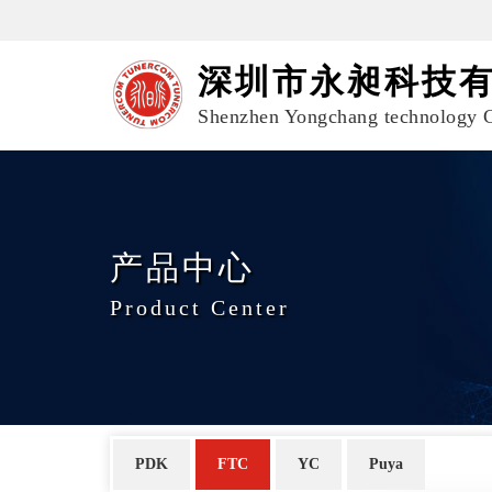
深圳市永昶科技
Shenzhen Yongchang technology C
产品中心
Product Center
PDK
FTC
YC
Puya