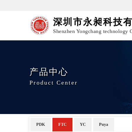
深圳市永昶科技
Shenzhen Yongchang technology C
产品中心
Product Center
PDK
FTC
YC
Puya