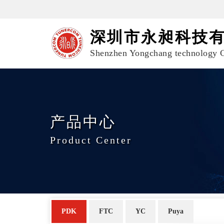
深圳市永昶科技
Shenzhen Yongchang technology C
产品中心
Product Center
PDK
FTC
YC
Puya