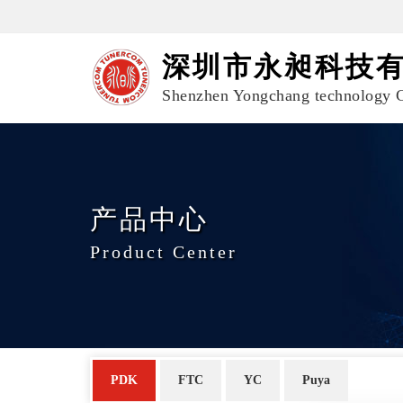
深圳市永昶科技
Shenzhen Yongchang technology C
产品中心
Product Center
PDK
FTC
YC
Puya