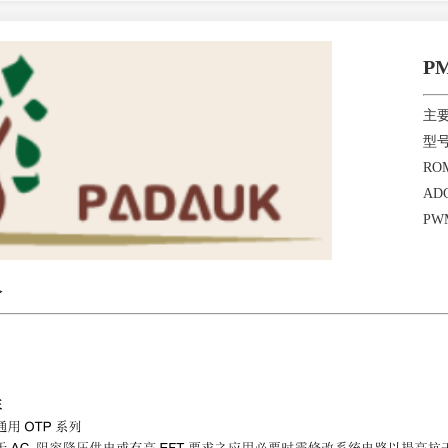
PM
主
型号
ROM
ADC
PWM
介