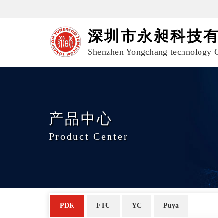
深圳市永昶科技
Shenzhen Yongchang technology C
产品中心
Product Center
PDK
FTC
YC
Puya