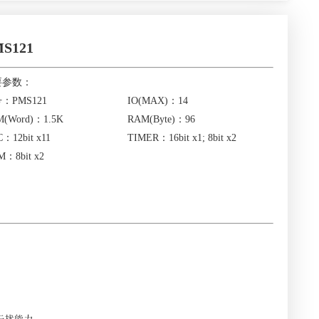
S121
要参数：
：PMS121
IO(MAX)：14
(Word)：1.5K
RAM(Byte)：96
：12bit x11
TIMER：16bit x1; 8bit x2
：8bit x2