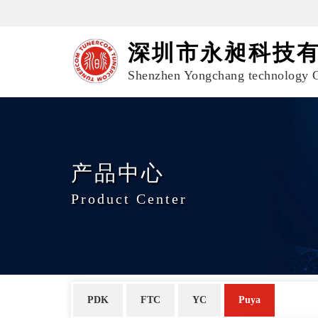
深圳市永昶科技
Shenzhen Yongchang technology C
产品中心
Product Center
PDK
FTC
YC
Puya