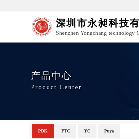
深圳市永昶科技
Shenzhen Yongchang technology C
产品中心
Product Center
PDK
FTC
YC
Puya