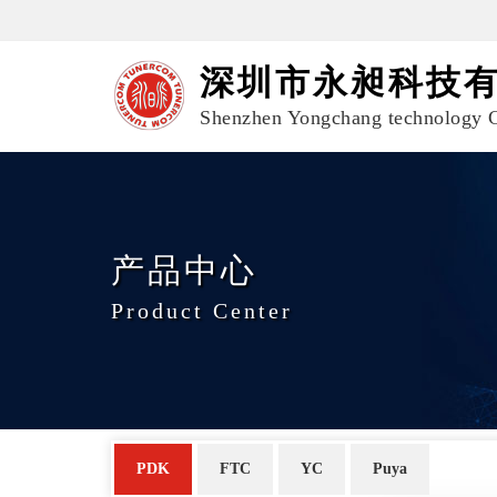
深圳市永昶科技
Shenzhen Yongchang technology C
产品中心
Product Center
PDK
FTC
YC
Puya