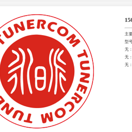
1
主
型号
无
无
无