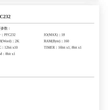
C232
要参数：
：PFC232
IO(MAX)：18
M(Word)：2K
RAM(Byte)：160
：12bit x10
TIMER：16bit x1; 8bit x1
：8bit x1