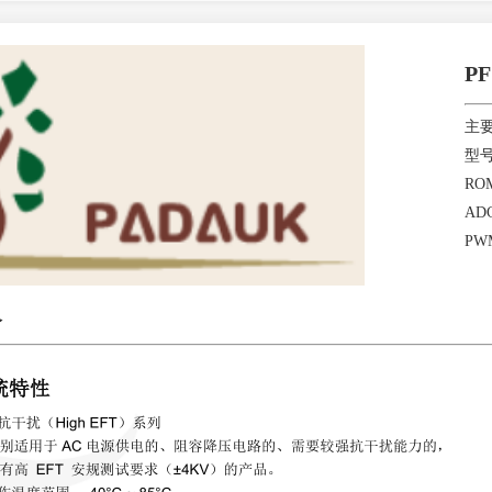
PF
主
型号
RO
ADC
PWM
介