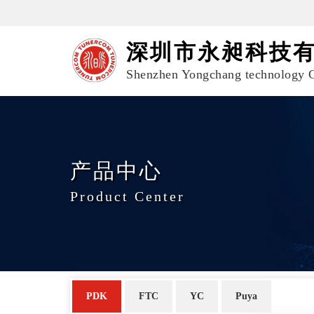
深圳市永昶科技
Shenzhen Yongchang technology C
产品中心
Product Center
PDK
FTC
YC
Puya