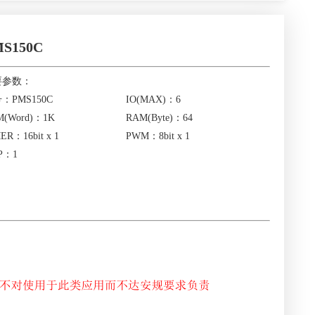
S150C
要参数：
：PMS150C
IO(MAX)：6
M(Word)：1K
RAM(Byte)：64
ER：16bit x 1
PWM：8bit x 1
P：1