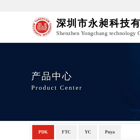
深圳市永昶科技
Shenzhen Yongchang technology C
产品中心
Product Center
PDK
FTC
YC
Puya