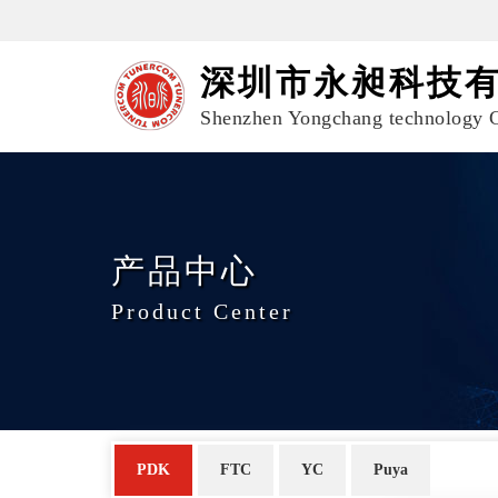
深圳市永昶科技
Shenzhen Yongchang technology C
产品中心
Product Center
PDK
FTC
YC
Puya